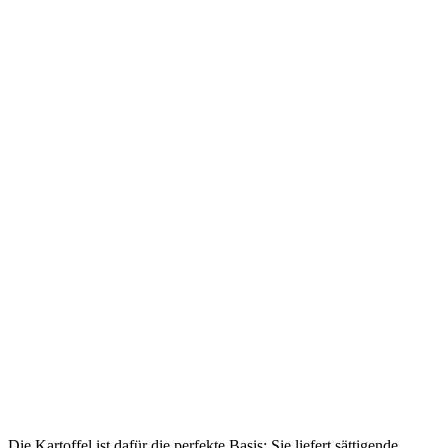
Die Kartoffel ist dafür die perfekte Basis: Sie liefert sättigende