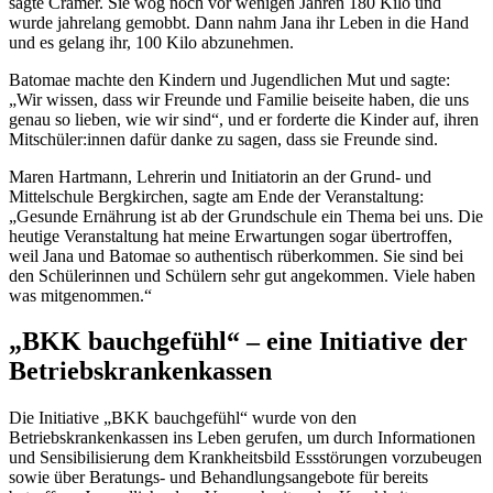
sagte Crämer. Sie wog noch vor wenigen Jahren 180 Kilo und
wurde jahrelang gemobbt. Dann nahm Jana ihr Leben in die Hand
und es gelang ihr, 100 Kilo abzunehmen.
Batomae machte den Kindern und Jugendlichen Mut und sagte:
„Wir wissen, dass wir Freunde und Familie beiseite haben, die uns
genau so lieben, wie wir sind“, und er forderte die Kinder auf, ihren
Mitschüler:innen dafür danke zu sagen, dass sie Freunde sind.
Maren Hartmann, Lehrerin und Initiatorin an der Grund- und
Mittelschule Bergkirchen, sagte am Ende der Veranstaltung:
„Gesunde Ernährung ist ab der Grundschule ein Thema bei uns. Die
heutige Veranstaltung hat meine Erwartungen sogar übertroffen,
weil Jana und Batomae so authentisch rüberkommen. Sie sind bei
den Schülerinnen und Schülern sehr gut angekommen. Viele haben
was mitgenommen.“
„BKK bauchgefühl“ – eine Initiative der
Betriebskrankenkassen
Die Initiative „BKK bauchgefühl“ wurde von den
Betriebskrankenkassen ins Leben gerufen, um durch Informationen
und Sensibilisierung dem Krankheitsbild Essstörungen vorzubeugen
sowie über Beratungs- und Behandlungsangebote für bereits