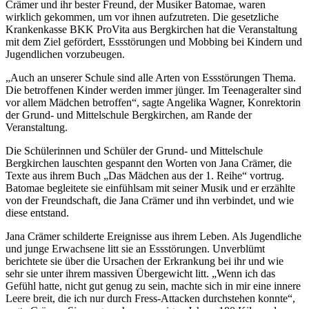
Crämer und ihr bester Freund, der Musiker Batomae, waren
wirklich gekommen, um vor ihnen aufzutreten. Die gesetzliche
Krankenkasse BKK ProVita aus Bergkirchen hat die Veranstaltung
mit dem Ziel gefördert, Essstörungen und Mobbing bei Kindern und
Jugendlichen vorzubeugen.
„Auch an unserer Schule sind alle Arten von Essstörungen Thema.
Die betroffenen Kinder werden immer jünger. Im Teenageralter sind
vor allem Mädchen betroffen“, sagte Angelika Wagner, Konrektorin
der Grund- und Mittelschule Bergkirchen, am Rande der
Veranstaltung.
Die Schülerinnen und Schüler der Grund- und Mittelschule
Bergkirchen lauschten gespannt den Worten von Jana Crämer, die
Texte aus ihrem Buch „Das Mädchen aus der 1. Reihe“ vortrug.
Batomae begleitete sie einfühlsam mit seiner Musik und er erzählte
von der Freundschaft, die Jana Crämer und ihn verbindet, und wie
diese entstand.
Jana Crämer schilderte Ereignisse aus ihrem Leben. Als Jugendliche
und junge Erwachsene litt sie an Essstörungen. Unverblümt
berichtete sie über die Ursachen der Erkrankung bei ihr und wie
sehr sie unter ihrem massiven Übergewicht litt. „Wenn ich das
Gefühl hatte, nicht gut genug zu sein, machte sich in mir eine innere
Leere breit, die ich nur durch Fress-Attacken durchstehen konnte“,