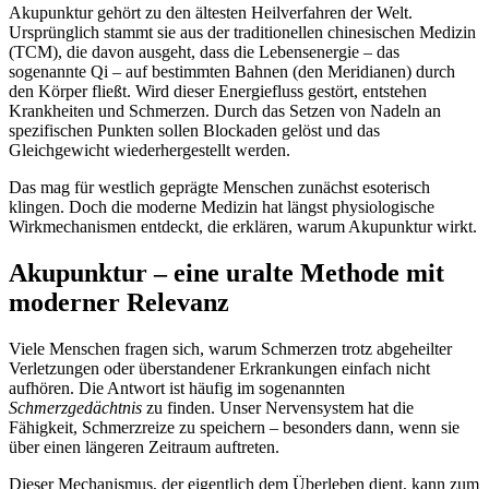
Akupunktur gehört zu den ältesten Heilverfahren der Welt.
Ursprünglich stammt sie aus der traditionellen chinesischen Medizin
(TCM), die davon ausgeht, dass die Lebensenergie – das
sogenannte Qi – auf bestimmten Bahnen (den Meridianen) durch
den Körper fließt. Wird dieser Energiefluss gestört, entstehen
Krankheiten und Schmerzen. Durch das Setzen von Nadeln an
spezifischen Punkten sollen Blockaden gelöst und das
Gleichgewicht wiederhergestellt werden.
Das mag für westlich geprägte Menschen zunächst esoterisch
klingen. Doch die moderne Medizin hat längst physiologische
Wirkmechanismen entdeckt, die erklären, warum Akupunktur wirkt.
Akupunktur – eine uralte Methode mit
moderner Relevanz
Viele Menschen fragen sich, warum Schmerzen trotz abgeheilter
Verletzungen oder überstandener Erkrankungen einfach nicht
aufhören. Die Antwort ist häufig im sogenannten
Schmerzgedächtnis
zu finden. Unser Nervensystem hat die
Fähigkeit, Schmerzreize zu speichern – besonders dann, wenn sie
über einen längeren Zeitraum auftreten.
Dieser Mechanismus, der eigentlich dem Überleben dient, kann zum