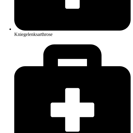
Kniegelenksarthrose