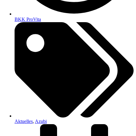
BKK ProVita
Aktuelles
,
Azubi