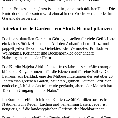
In den Prinzessinnengärten ist alles in gemeinschaftlicher Hand: Die
Ernte der Gemüsesorten wird einmal in der Woche verteilt oder im
Gartencafé zubereitet.
Interkulturelle Gärten – ein Stück Heimat pflanzen
Die interkulturellen Gärten in Göttingen stellen für viele Geflüchtete
ein kleines Stück Heimat dar. Auf den Anbauflächen pflanzt und
päppelt jede:r Bekanntes, Geliebtes oder Vermisstes: Puffbohnen,
Weinblätter, Koriander und Bockshornklee oder andere
Nahrungsmittel aus der Heimat.
Die Kurdin Najeha Abid pflanzt dieses Jahr ausschließlich orange
blühende Ringelblumen – für die Bienen und für eine Salbe. Die
Lehrerin aus Bagdad, eine der Mitbegründer:innen der seit über 20
Jahren erfolgreichen Gärten, hat ihren „grünen Daumen“ erst hier
entdeckt: „Ich hätte das früher nie geglaubt, aber jeder Mensch hat
Talent im Umgang mit der Natur.“
Im Sommer treffen sich in den Gärten zwölf Familien aus sechs
Nationen zum Reden, Lachen und gemeinsam Essen. Jede:r ist
neugierig auf die landestypischen Gerichte der Nachbar:innen.
Denn die gemeinschaftliche Bewirtschaftung eines Gartens öffnet