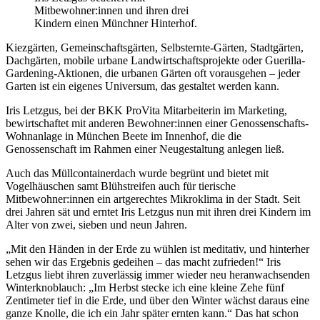
Mitbewohner:innen und ihren drei
Kindern einen Münchner Hinterhof.
Kiezgärten, Gemeinschaftsgärten, Selbsternte-Gärten, Stadtgärten,
Dachgärten, mobile urbane Landwirtschaftsprojekte oder Guerilla-
Gardening-Aktionen, die urbanen Gärten oft vorausgehen – jeder
Garten ist ein eigenes Universum, das gestaltet werden kann.
Iris Letzgus, bei der BKK ProVita Mitarbeiterin im Marketing,
bewirtschaftet mit anderen Bewohner:innen einer Genossenschafts-
Wohnanlage in München Beete im Innenhof, die die
Genossenschaft im Rahmen einer Neugestaltung anlegen ließ.
Auch das Müllcontainerdach wurde begrünt und bietet mit
Vogelhäuschen samt Blühstreifen auch für tierische
Mitbewohner:innen ein artgerechtes Mikroklima in der Stadt. Seit
drei Jahren sät und erntet Iris Letzgus nun mit ihren drei Kindern im
Alter von zwei, sieben und neun Jahren.
„Mit den Händen in der Erde zu wühlen ist meditativ, und hinterher
sehen wir das Ergebnis gedeihen – das macht zufrieden!“ Iris
Letzgus liebt ihren zuverlässig immer wieder neu heranwachsenden
Winterknoblauch: „Im Herbst stecke ich eine kleine Zehe fünf
Zentimeter tief in die Erde, und über den Winter wächst daraus eine
ganze Knolle, die ich ein Jahr später ernten kann.“ Das hat schon