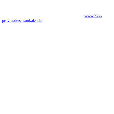
Du willst wissen, welches Obst und Gemüse du wann aus
heimischem Anbau im Lebensmittelhandel erhältst? Dann fordere
gleich unseren kostenlosen Saisonkalender hier an:
www.bkk-
provita.de/saisonkalender