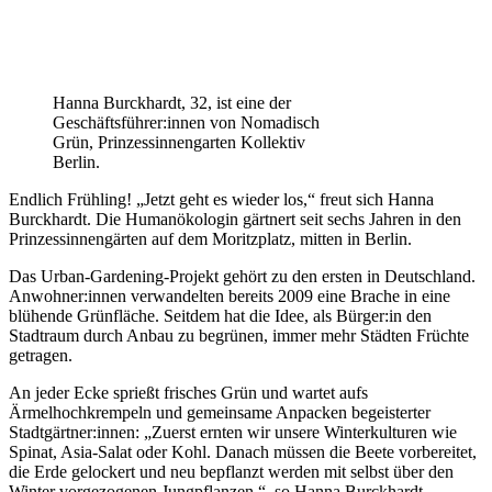
Hanna Burckhardt, 32, ist eine der
Geschäftsführer:innen von Nomadisch
Grün, Prinzessinnengarten Kollektiv
Berlin.
Endlich Frühling! „Jetzt geht es wieder los,“ freut sich Hanna
Burckhardt. Die Humanökologin gärtnert seit sechs Jahren in den
Prinzessinnengärten auf dem Moritzplatz, mitten in Berlin.
Das Urban-Gardening-Projekt gehört zu den ersten in Deutschland.
Anwohner:innen verwandelten bereits 2009 eine Brache in eine
blühende Grünfläche. Seitdem hat die Idee, als Bürger:in den
Stadtraum durch Anbau zu begrünen, immer mehr Städten Früchte
getragen.
An jeder Ecke sprießt frisches Grün und wartet aufs
Ärmelhochkrempeln und gemeinsame Anpacken begeisterter
Stadtgärtner:innen: „Zuerst ernten wir unsere Winterkulturen wie
Spinat, Asia-Salat oder Kohl. Danach müssen die Beete vorbereitet,
die Erde gelockert und neu bepflanzt werden mit selbst über den
Winter vorgezogenen Jungpflanzen.“, so Hanna Burckhardt.