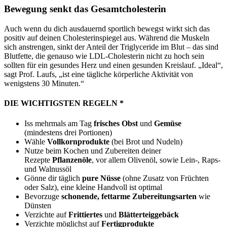
Bewegung senkt das Gesamtcholesterin
Auch wenn du dich ausdauernd sportlich bewegst wirkt sich das
positiv auf deinen Cholesterinspiegel aus. Während die Muskeln
sich anstrengen, sinkt der Anteil der Triglyceride im Blut – das sind
Blutfette, die genauso wie LDL-Cholesterin nicht zu hoch sein
sollten für ein gesundes Herz und einen gesunden Kreislauf. „Ideal“,
sagt Prof. Laufs, „ist eine tägliche körperliche Aktivität von
wenigstens 30 Minuten.“
DIE WICHTIGSTEN REGELN *
Iss mehrmals am Tag
frisches Obst
und
Gemüse
(mindestens drei Portionen)
Wähle
Vollkornprodukte
(bei Brot und Nudeln)
Nutze beim Kochen und Zubereiten deiner
Rezepte
Pflanzenöle
, vor allem Olivenöl, sowie Lein-, Raps-
und Walnussöl
Gönne dir täglich
pure Nüsse
(ohne Zusatz von Früchten
oder Salz), eine kleine Handvoll ist optimal
Bevorzuge
schonende, fettarme Zubereitungsarten
wie
Dünsten
Verzichte auf
Frittiertes
und
Blätterteiggebäck
Verzichte möglichst auf
Fertigprodukte