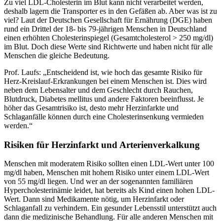
Zu viel LDL-Cholesterin im Blut kann nicht verarbeitet werden,
deshalb lagern die Transporter es in den Gefäßen ab. Aber was ist zu
viel? Laut der Deutschen Gesellschaft für Ernährung (DGE) haben
rund ein Drittel der 18- bis 79-jährigen Menschen in Deutschland
einen erhöhten Cholesterinspiegel (Gesamtcholesterol > 250 mg/dl)
im Blut. Doch diese Werte sind Richtwerte und haben nicht für alle
Menschen die gleiche Bedeutung.
Prof. Laufs: „Entscheidend ist, wie hoch das gesamte Risiko für
Herz-Kreislauf-Erkrankungen bei einem Menschen ist. Dies wird
neben dem Lebensalter und dem Geschlecht durch Rauchen,
Blutdruck, Diabetes mellitus und andere Faktoren beeinflusst. Je
höher das Gesamtrisiko ist, desto mehr Herzinfarkte und
Schlaganfälle können durch eine Cholesterinsenkung vermieden
werden.“
Risiken für Herzinfarkt und Arterienverkalkung
Menschen mit moderatem Risiko sollten einen LDL-Wert unter 100
mg/dl haben, Menschen mit hohem Risiko unter einem LDL-Wert
von 55 mg/dl liegen. Und wer an der sogenannten familiären
Hypercholesterinämie leidet, hat bereits als Kind einen hohen LDL-
Wert. Dann sind Medikamente nötig, um Herzinfarkt oder
Schlaganfall zu verhindern. Ein gesunder Lebensstil unterstützt auch
dann die medizinische Behandlung. Für alle anderen Menschen mit