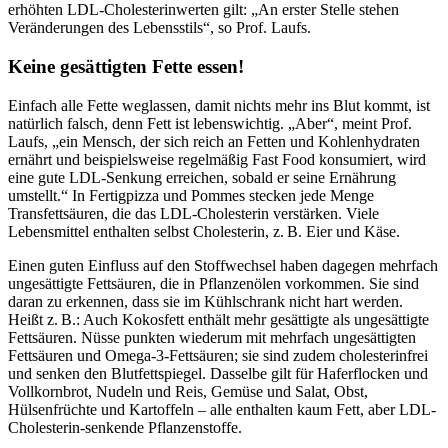
erhöhten LDL-Cholesterinwerten gilt: „An erster Stelle stehen
Veränderungen des Lebensstils“, so Prof. Laufs.
Keine gesättigten Fette essen!
Einfach alle Fette weglassen, damit nichts mehr ins Blut kommt, ist
natürlich falsch, denn Fett ist lebenswichtig. „Aber“, meint Prof.
Laufs, „ein Mensch, der sich reich an Fetten und Kohlenhydraten
ernährt und beispielsweise regelmäßig Fast Food konsumiert, wird
eine gute LDL-Senkung erreichen, sobald er seine Ernährung
umstellt.“ In Fertigpizza und Pommes stecken jede Menge
Transfettsäuren, die das LDL-Cholesterin verstärken. Viele
Lebensmittel enthalten selbst Cholesterin, z. B. Eier und Käse.
Einen guten Einfluss auf den Stoffwechsel haben dagegen mehrfach
ungesättigte Fettsäuren, die in Pflanzenölen vorkommen. Sie sind
daran zu erkennen, dass sie im Kühlschrank nicht hart werden.
Heißt z. B.: Auch Kokosfett enthält mehr gesättigte als ungesättigte
Fettsäuren. Nüsse punkten wiederum mit mehrfach ungesättigten
Fettsäuren und Omega-3-Fettsäuren; sie sind zudem cholesterinfrei
und senken den Blutfettspiegel. Dasselbe gilt für Haferflocken und
Vollkornbrot, Nudeln und Reis, Gemüse und Salat, Obst,
Hülsenfrüchte und Kartoffeln – alle enthalten kaum Fett, aber LDL-
Cholesterin-senkende Pflanzenstoffe.