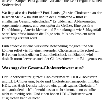
unserem Körper selbst gebildet, vor allem die Leber reguliert seinen
Stoffwechsel.
Wo liegt also das Problem? Prof. Laufs: „Zu viel Cholesterin an der
falschen Stelle – im Blut und in der Gefäßwand – führt zu
ernsthaften Gesundheitsschäden.“ Es bilden sich Ablagerungen,
sogenannte Plaques, und verstopfen die Gefäße. Eine gestörte
Durchblutung, Arteriosklerose und Erkrankungen wie Schlaganfall
oder Herzinfarkt können die Folge sein, falls das Problem nicht
rechtzeitig erkannt wird.
Früh entdeckt ist eine wirksame Behandlung möglich und wir
können selbst viel für einen gesunden Cholesterinstoffwechsel tun.
Bei einem hausärztlichen Gesundheitscheck mit Blutbild wird
deshalb normalerweise auch der Cholesterinwert im Blut gemessen.
Was sagt der Gesamt-Cholesterinwert aus?
Der Laborbericht zeigt zwei Cholesterinwerte: HDL-Cholesterin
und LDL-Cholesterin; beide sind Cholesterin-Transporter im Blut.
HDL, das High Density Lipoprotein, gilt als „gutes Cholesterin“
und „unbedenklich“, obwohl das so nicht stimmt, denn es sollte
nicht zu niedrig sein. Und einen hohen LDL-Cholesterinwert
ausgleichen kann es nicht.