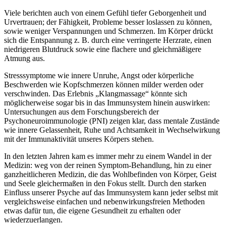
Viele berichten auch von einem Gefühl tiefer Geborgenheit und
Urvertrauen; der Fähigkeit, Probleme besser loslassen zu können,
sowie weniger Verspannungen und Schmerzen. Im Körper drückt
sich die Entspannung z. B. durch eine verringerte Herzrate, einen
niedrigeren Blutdruck sowie eine flachere und gleichmäßigere
Atmung aus.
Stresssymptome wie innere Unruhe, Angst oder körperliche
Beschwerden wie Kopfschmerzen können milder werden oder
verschwinden. Das Erlebnis „Klangmassage“ könnte sich
möglicherweise sogar bis in das Immunsystem hinein auswirken:
Untersuchungen aus dem Forschungsbereich der
Psychoneuroimmunologie (PNI) zeigen klar, dass mentale Zustände
wie innere Gelassenheit, Ruhe und Achtsamkeit in Wechselwirkung
mit der Immunaktivität unseres Körpers stehen.
In den letzten Jahren kam es immer mehr zu einem Wandel in der
Medizin: weg von der reinen Symptom-Behandlung, hin zu einer
ganzheitlicheren Medizin, die das Wohlbefinden von Körper, Geist
und Seele gleichermaßen in den Fokus stellt. Durch den starken
Einfluss unserer Psyche auf das Immunsystem kann jeder selbst mit
vergleichsweise einfachen und nebenwirkungsfreien Methoden
etwas dafür tun, die eigene Gesundheit zu erhalten oder
wiederzuerlangen.