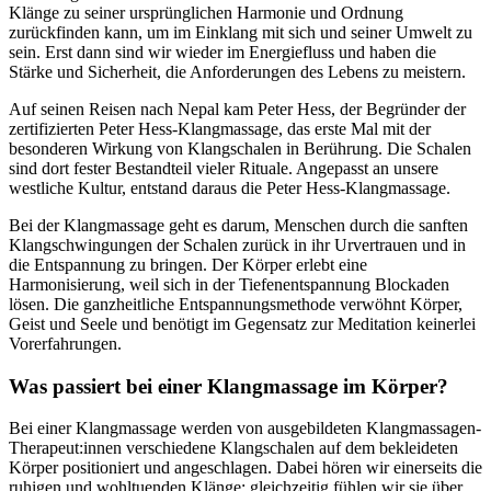
Klänge zu seiner ursprünglichen Harmonie und Ordnung
zurückfinden kann, um im Einklang mit sich und seiner Umwelt zu
sein. Erst dann sind wir wieder im Energiefluss und haben die
Stärke und Sicherheit, die Anforderungen des Lebens zu meistern.
Auf seinen Reisen nach Nepal kam Peter Hess, der Begründer der
zertifizierten Peter Hess-Klangmassage, das erste Mal mit der
besonderen Wirkung von Klangschalen in Berührung. Die Schalen
sind dort fester Bestandteil vieler Rituale. Angepasst an unsere
westliche Kultur, entstand daraus die Peter Hess-Klangmassage.
Bei der Klangmassage geht es darum, Menschen durch die sanften
Klangschwingungen der Schalen zurück in ihr Urvertrauen und in
die Entspannung zu bringen. Der Körper erlebt eine
Harmonisierung, weil sich in der Tiefenentspannung Blockaden
lösen. Die ganzheitliche Entspannungsmethode verwöhnt Körper,
Geist und Seele und benötigt im Gegensatz zur Meditation keinerlei
Vorerfahrungen.
Was passiert bei einer Klangmassage im Körper?
Bei einer Klangmassage werden von ausgebildeten Klangmassagen-
Therapeut:innen verschiedene Klangschalen auf dem bekleideten
Körper positioniert und angeschlagen. Dabei hören wir einerseits die
ruhigen und wohltuenden Klänge; gleichzeitig fühlen wir sie über