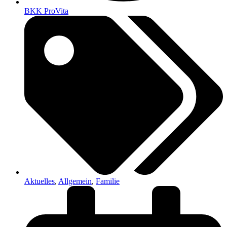
BKK ProVita
Aktuelles
,
Allgemein
,
Familie