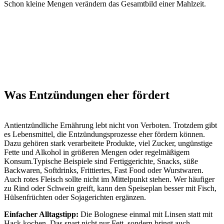
Schon kleine Mengen verändern das Gesamtbild einer Mahlzeit.
Was Entzündungen eher fördert
Antientzündliche Ernährung lebt nicht von Verboten. Trotzdem gibt
es Lebensmittel, die Entzündungsprozesse eher fördern können.
Dazu gehören stark verarbeitete Produkte, viel Zucker, ungünstige
Fette und Alkohol in größeren Mengen oder regelmäßigem
Konsum.Typische Beispiele sind Fertiggerichte, Snacks, süße
Backwaren, Softdrinks, Frittiertes, Fast Food oder Wurstwaren.
Auch rotes Fleisch sollte nicht im Mittelpunkt stehen. Wer häufiger
zu Rind oder Schwein greift, kann den Speiseplan besser mit Fisch,
Hülsenfrüchten oder Sojagerichten ergänzen.
Einfacher Alltagstipp:
Die Bolognese einmal mit Linsen statt mit
Hack kochen. Das spart nicht nur Fett, sondern bringt auch